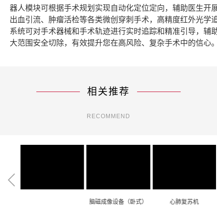
器人模块可根据手术规划实现自动化定位定向，辅助医生开
出血引流、肿瘤活检等各类微创穿刺手术，高精度红外光学
系统可对手术器械和手术轨迹进行实时追踪和精准引导，辅
大范围安全切除，有效提升您在高风险、复杂手术中的信心
相关推荐
RECOMMEND
系统
脑磁成像设备（卧式）
心肺复苏机