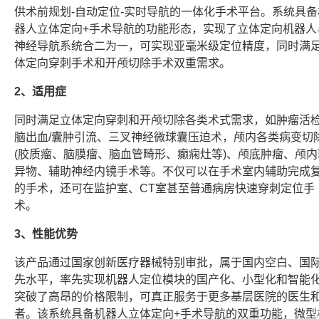
供术前规划-自动定位-实时导航的一体化手术平台。系统具备
器人立体定向+手术导航的功能形态，实现了立体定向机器人
神经导航系统合二为一，可实现亚毫米级定位精度，同时满
体定向穿刺手术和开颅切除手术双重需求。
2、适用症
同时满足立体定向穿刺和开颅切除各类术式需求，如肿瘤活
脑出血/囊肿引流、三叉神经微球囊压迫术，颅内各类病变切
(胶质瘤、脑膜瘤、脑血管畸形、癫痫灶等)、颅底肿瘤、颅内
异物、辅助神经内镜手术等。不仅可以在手术室内辅助完成
的手术，还可在监护室、CT室甚至普通病房快速穿刺定位手
术。
3、性能优势
该产品通过国家创新医疗器械特别审批，属于国内空白、国
先水平，率先实现机器人定位模块的国产化、小型化和智能
突破了高昂的价格限制，可真正服务于更多基层医院的医生
者。该系统具备机器人立体定向+手术导航的双重功能，微型