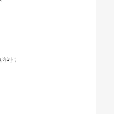
；
；
通用方法》；