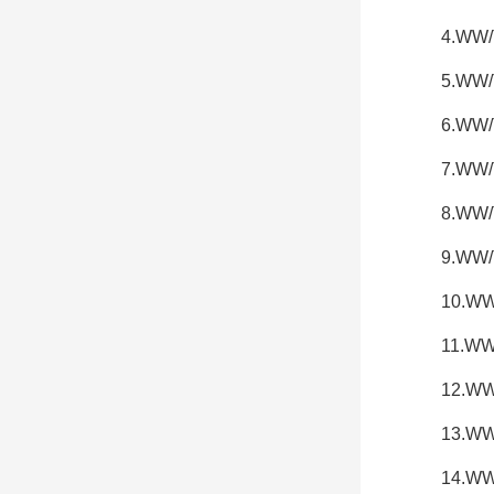
4.W
5.W
6.W
7.W
8.W
9.W
10.
11.
12.
13.
14.