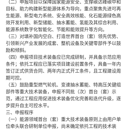
（二）申报项目以保障国家能源安全、支撑碳达峰碳中和
目标、助力构建新型能源体系为导向，重点聚焦先进可再
生能源、新型电力系统、安全高效核能、化石能源绿色高
效开发利用、新型储能、抽水蓄能、氢能及其综合利用、
能源系统数字化智能化、节能和能效提升等方向。
（三）对填补国内空白、打造世界首台（套）领先优势、
引领新兴产业发展的成套、整机设备及关键零部件予以鼓
励和倾斜。
（四）申报项目技术装备应已完成研制，并具备示范应用
条件；依托工程应已落实项目建设前置条件，具备一年内
签订正式供货合同、两年内正式开工条件，且工程建设周
期可控。
（五）鼓励重型燃气轮机、变速抽水蓄能、特高压关键组
部件等重大技术装备，申报不同批（次）首台（套）示
范，通过工程应用促进技术装备优化完善和迭代升级，逐
步提升自主可控水平。
三、申报程序
（一）能源领域首台（套）重大技术装备原则上由用户单
位牵头联合研制单位申报，尚未确定依托工程的技术装