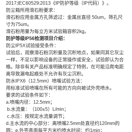
2017;IEC60529:2013《IP防护等级（IP代码）》。
防尘箱所用滑石粉要求：
滑石粉应用金属方孔筛滤过：金属丝直径 50um，筛孔尺
寸为75um。
滑石粉用量为每立方米试验箱容积2kg。
防护等级IP56检测项目介绍：
防尘IP5X试验接受条件：
试验后，观察滑石粉沉积量及沉积地点，如果同其它灰尘
一样，不足以影响设备的正常操作或安全，试验即认为合
格。除非有关产品标准明确规定了特例，在可能沿爬电距
离导致漏电起痕处不允许有灰尘沉积。
防水IPX6（12.5mm）喷嘴试验方法：
用标准试验喷嘴在所有可能的方向向被试外壳喷水。
要求的试验条件如下：
a.喷嘴内径：12.5mm；
b.水流量：（100±5）L/min；
c.水压：按规定水流量调节；
d.主水流的中心部分：离喷嘴2.5mm处直径约120mm的
圆；e.外壳表面每平方米约喷水时间：约1min；