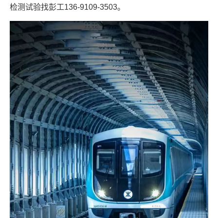
检测试验找彭工136-9109-3503
。