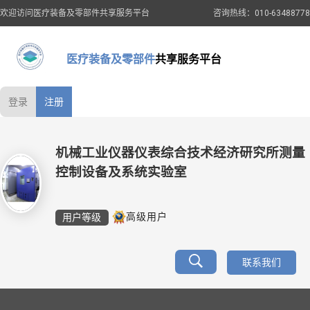
欢迎访问医疗装备及零部件共享服务平台
咨询热线：010-63488778
医疗装备及零部件
共享服务平台
登录
注册
机械工业仪器仪表综合技术经济研究所测量
控制设备及系统实验室
用户等级
高级用户
联系我们