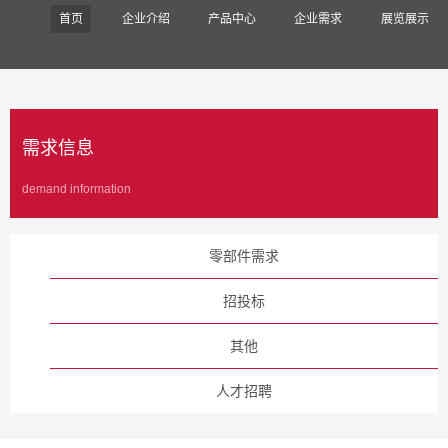
首页
企业介绍
产品中心
企业需求
展览展示
需求信息
demand information
零部件需求
招投标
其他
人才招聘