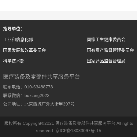
指导单位：
工业和信息化部
国家卫生健康委员会
国家发展和改革委员会
国有资产监督管理委员会
科学技术部
国家药品监督管理局
医疗装备及零部件共享服务平台
联系电话：010-63488778
联系微信：boxiang2022
公司地址：北京西城广外大街甲397号
版权所有 Copyright©2021 医疗装备及零部件共享服务平台 All rights
reserved.
京ICP备13033097号-15