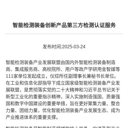
智能检测装备创新产品第三方检测认证服务
发布时间:2025-03-24
智能检测装备产业发展联盟由国内外智能检测装备制造
商、集成服务商、高校院所、用户等政产学研用金智媒等
111家单位发起成立，仪综所任副理事长兼秘书长单位。
在工业和信息化部指导下成立国家级智能检测装备产业发
展联盟，是贯彻落实党的二十大精神和习近平总书记关于
新型工业化的重要指示精神，深入实施制造强国、质量强
国和数字中国建设的重要举措，旨在更好聚集力量、整合
力量、团结力量，优化智能检测装备产业发展生态、成为
产业推进体系的重要支撑。