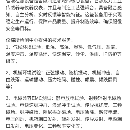
智能检测装备是智能制造领域的核心装备，它涉及到工业
传感器与仪器仪表，并且与制造工艺强耦合，具备融合感
知、自主分析、实时反馈等智能特征。这些装备用于实现
稳定生产运行、保障产品质量、提升制造效率、确保服役
安全等目标。
仪综所检测中心提供的技术服务：
1、气候环境试验：低温、高温、湿热、低气压、盐雾、
温度冲击、温度循环、快速温变、沙尘、淋雨、IP防护等
级等；
2、机械环境试验：正弦振动、随机振动、机械冲击、自
由跌落、运输振动、压力堆码、碰撞、颠震、倾跌翻倒
等；
3、电磁兼容EMC测试：静电放电试验、射频辐射电磁场
试验、电快速脉冲群、浪涌冲击试验、传导抗扰度、工频
磁场、脉冲磁场、阻尼振荡磁场、电压暂降、谐波电流、
电压闪烁、机箱端口发射、辐射发射、传导发射、电源端
口发射、电压变化、工频频率变化等；