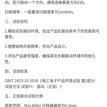
向。若只振动一个方向，通常选做垂直方向Z向。
扫频速率：一般要求扫频速率为1oct/min。
三、试验目的
1.模拟实际振动环境，验证产品在振动条件下的性能和可
靠性。
2.搜索结构共振频率，优化产品设计。
3.评估产品疲劳强度，确保其在长期振动环境中的耐久
性。
四、试验标准
GB/T 2423.10-2019《电工电子产品环境试验 第2部分：
试验方法 试验Fc：振动（正弦）》
五、正弦振动试验示例
频率范围：5Hz-60Hz 位移峰峰值为0.3mm;