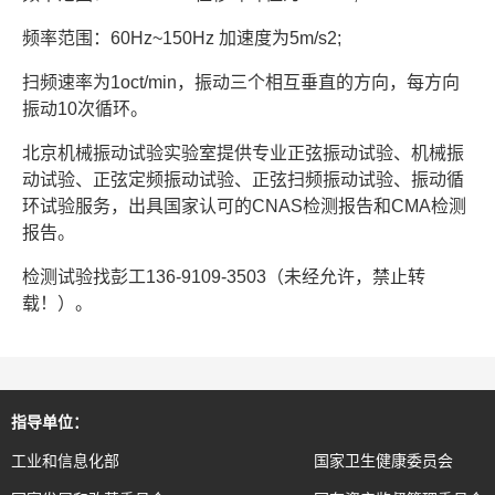
频率范围：60Hz~150Hz 加速度为5m/s2;
扫频速率为1oct/min，振动三个相互垂直的方向，每方向
振动10次循环。
北京机械振动试验实验室提供专业正弦振动试验、机械振
动试验、正弦定频振动试验、正弦扫频振动试验、振动循
环试验服务，出具国家认可的CNAS检测报告和CMA检测
报告。
检测试验找彭工136-9109-3503（未经允许，禁止转
载！）。
指导单位：
工业和信息化部
国家卫生健康委员会