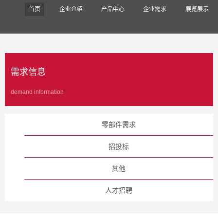
首页
企业介绍
产品中心
企业需求
展览展示
需求信息
demand information
零部件需求
招投标
其他
人才招聘