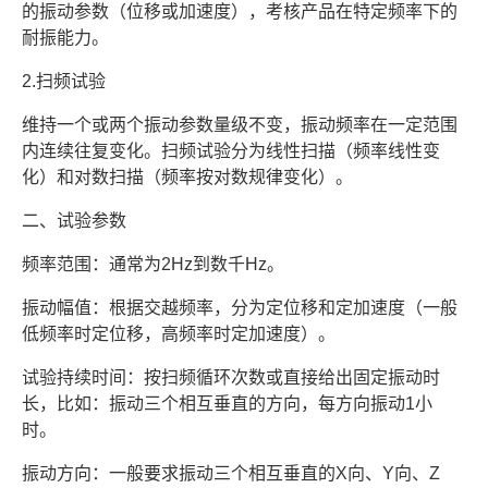
的振动参数（位移或加速度），考核产品在特定频率下的
耐振能力。
2.扫频试验
维持一个或两个振动参数量级不变，振动频率在一定范围
内连续往复变化。扫频试验分为线性扫描（频率线性变
化）和对数扫描（频率按对数规律变化）。
二、试验参数
频率范围：通常为2Hz到数千Hz。
振动幅值：根据交越频率，分为定位移和定加速度（一般
低频率时定位移，高频率时定加速度）。
试验持续时间：按扫频循环次数或直接给出固定振动时
长，比如：振动三个相互垂直的方向，每方向振动1小
时。
振动方向：一般要求振动三个相互垂直的X向、Y向、Z