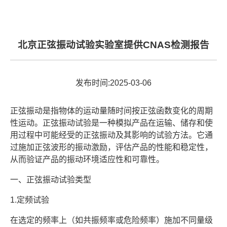
北京正弦振动试验实验室提供CNAS检测报告
发布时间:2025-03-06
正弦振动是指物体的运动量随时间按正弦函数变化的周期
性运动。正弦振动试验是一种模拟产品在运输、储存和使
用过程中可能经受的正弦振动及其影响的试验方法。它通
过施加正弦波形的振动激励，评估产品的性能和稳定性，
从而验证产品的振动环境适应性和可靠性。
一、正弦振动试验类型
1.定频试验
在选定的频率上（如共振频率或危险频率）施加不同量级