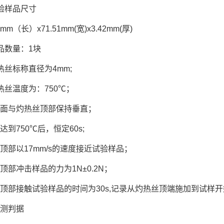
验样品尺寸
82mm（长）x71.51mm(宽)x3.42mm(厚)
品数量：1块
热丝标称直径为4mm;
热丝温度为：750℃；
面与灼热丝顶部保持垂直；
达到750℃后，恒定60s;
顶部以17mm/s的速度接近试验样品；
顶部冲击样品的力为1N±0.2N；
顶部接触试验样品的时间为30s,记录从灼热丝顶端施加到试样
测判据