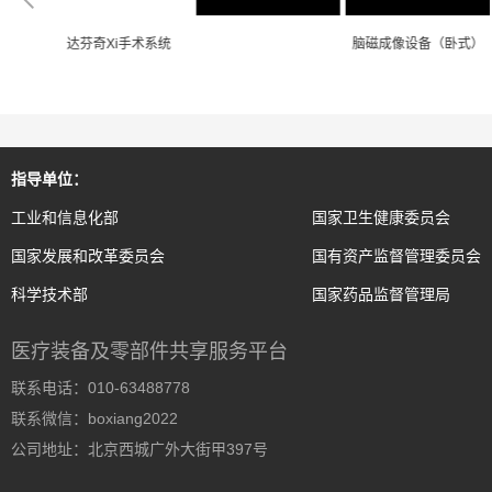
机器人
达芬奇Xi手术系统
脑磁成像设备（卧式）
指导单位：
工业和信息化部
国家卫生健康委员会
国家发展和改革委员会
国有资产监督管理委员会
科学技术部
国家药品监督管理局
医疗装备及零部件共享服务平台
联系电话：010-63488778
联系微信：boxiang2022
公司地址：北京西城广外大街甲397号