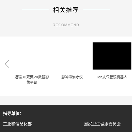
相关推荐
RECOMMEND
机
迈瑞3D双荧PX数智影
脉冲磁治疗仪
Ion支气管镜机器人
像平台
指导单位：
工业和信息化部
国家卫生健康委员会