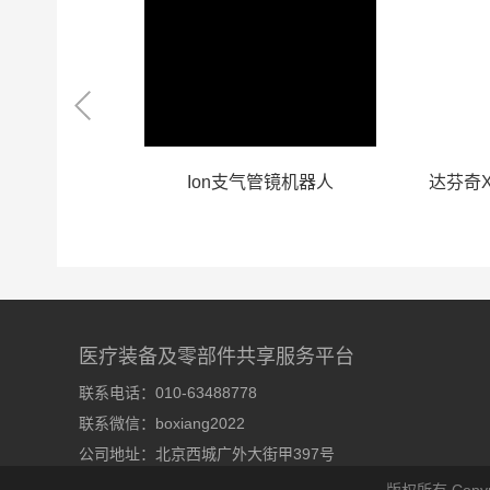
冲磁治疗仪
Ion支气管镜机器人
达芬奇X
医疗装备及零部件共享服务平台
联系电话：010-63488778
联系微信：boxiang2022
公司地址：北京西城广外大街甲397号