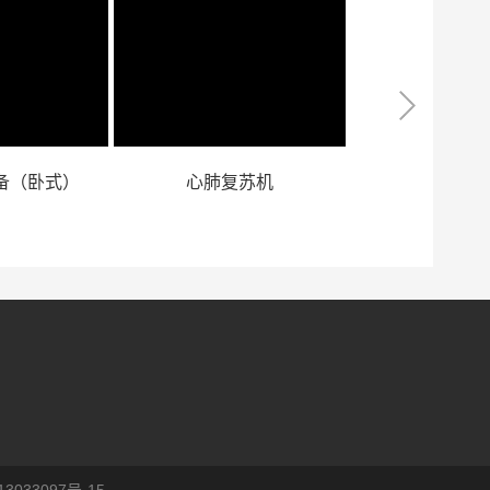
备（卧式）
心肺复苏机
迈瑞3D双荧P
台