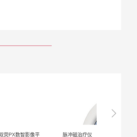
复苏机
迈瑞3D双荧PX数智影像平
脉冲磁治