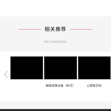
相关推荐
RECOMMEND
系统
脑磁成像设备（卧式）
心肺复苏机