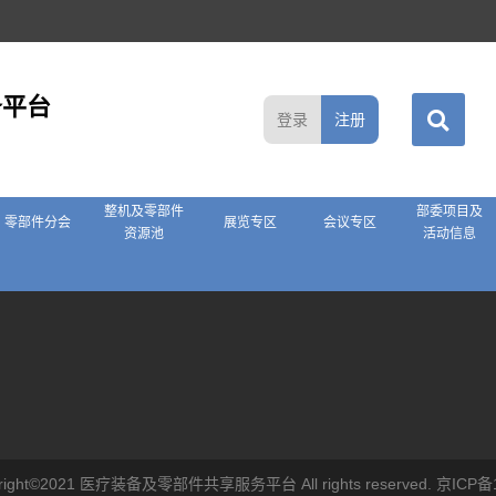
务平台
登录
注册
整机及零部件
部委项目及
零部件分会
展览专区
会议专区
资源池
活动信息
ight©2021 医疗装备及零部件共享服务平台 All rights reserved.
京ICP备1