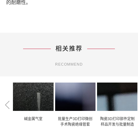
的耐磨性。
相关推荐
RECOMMEND
分束器
碱金属气室
批量生产3D打印微创
陶瓷3D打印部件定制
手术陶瓷绝缘管套
样品开发与批量制造