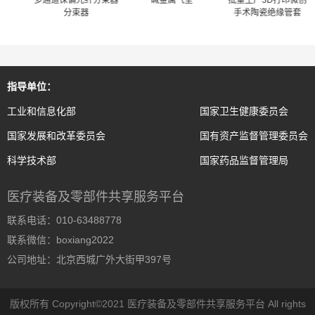
套电控
多通道保偏光纤分束器
碱金属气室
批量生产3D打印微创
分束器
手术陶瓷绝缘管套
指导单位：
工业和信息化部
国家卫生健康委员会
国家发展和改革委员会
国有资产监督管理委员会
科学技术部
国家药品监督管理局
医疗装备及零部件共享服务平台
联系电话：010-63488778
联系微信：boxiang2022
公司地址：北京西城广外大街甲397号
版权所有 Copyright©2021 医疗装备及零部件共享服务平台 All rights