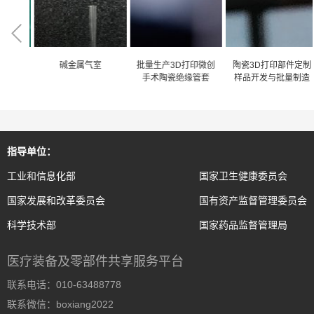
分束器
碱金属气室
批量生产3D打印微创
陶瓷3D打印部件定制
手术陶瓷绝缘管套
样品开发与批量制造
指导单位：
工业和信息化部
国家卫生健康委员会
国家发展和改革委员会
国有资产监督管理委员会
科学技术部
国家药品监督管理局
医疗装备及零部件共享服务平台
联系电话：010-63488778
联系微信：boxiang2022